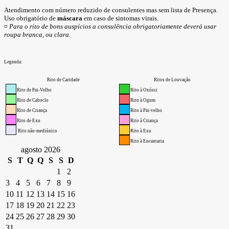
Atendimento com número reduzido de consulentes mas sem lista de Presença.
Uso obrigatório de
máscara
em caso de sintomas virais.
¤ Para o rito de bons auspícios a consulência obrigatoriamente deverá usar
roupa branca, ou clara.
Legenda:
Rito de Caridade
Ritos de Louvação
Rito de Pai-Velho
Rito à Oxóssi
Rito de Caboclo
Rito à Ogum
Rito de Criança
Rito à Pai-velho
Rito de Exu
Rito à Criança
Rito não-mediúnico
Rito à Exu
Rito à Encantaria
agosto 2026
S
T
Q
Q
S
S
D
1
2
3
4
5
6
7
8
9
10
11
12
13
14
15
16
17
18
19
20
21
22
23
24
25
26
27
28
29
30
31