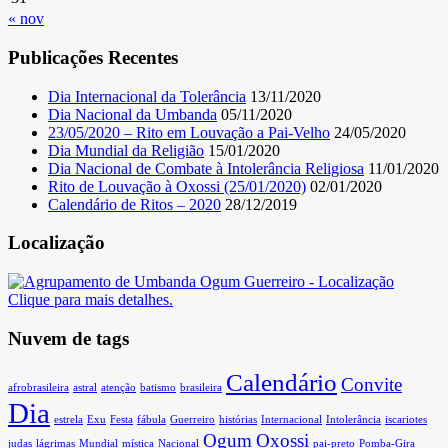
« nov
Publicações Recentes
Dia Internacional da Tolerância
13/11/2020
Dia Nacional da Umbanda
05/11/2020
23/05/2020 – Rito em Louvação a Pai-Velho
24/05/2020
Dia Mundial da Religião
15/01/2020
Dia Nacional de Combate à Intolerância Religiosa
11/01/2020
Rito de Louvação à Oxossi (25/01/2020)
02/01/2020
Calendário de Ritos – 2020
28/12/2019
Localização
Clique para mais detalhes.
Nuvem de tags
Calendário
Convite
afrobrasileira
astral
atenção
batismo
brasileira
Dia
estrela
Exu
Festa
fábula
Guerreiro
histórias
Internacional
Intolerância
iscariotes
Ogum
Oxossi
judas
lágrimas
Mundial
mística
Nacional
pai-preto
Pomba-Gira