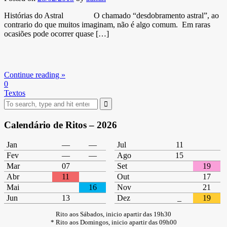
Histórias do Astral O chamado “desdobramento astral”, ao
contrario do que muitos imaginam, não é algo comum. Em raras
ocasiões pode ocorrer quase […]
Continue reading »
0
Textos
Search
for:
Calendário de Ritos – 2026
Jan
—
—
Jul
11
Fev
—
—
Ago
15
Mar
07
Set
19
Abr
11
Out
17
Mai
16
Nov
21
Jun
13
Dez
_­­
19
Rito aos Sábados, inicio apartir das 19h30
* Rito aos Domingos, inicio apartir das 09h00