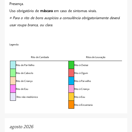
Presença.
Uso obrigatório de
máscara
em caso de sintomas virais.
¤ Para o rito de bons auspícios a consulência obrigatoriamente deverá
usar roupa branca, ou clara.
Legenda:
Rito de Caridade
Ritos de Louvação
Rito de Pai-Velho
Rito à Oxóssi
Rito de Caboclo
Rito à Ogum
Rito de Criança
Rito à Pai-velho
Rito de Exu
Rito à Criança
Rito não-mediúnico
Rito à Exu
Rito à Encantaria
agosto 2026