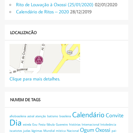
Rito de Louvação à Oxossi (25/01/2020)
02/01/2020
Calendário de Ritos – 2020
28/12/2019
LOCALIZAÇÃO
Clique para mais detalhes.
NUVEM DE TAGS
Calendário
Convite
afrobrasileira
astral
atenção
batismo
brasileira
Dia
estrela
Exu
Festa
fábula
Guerreiro
histórias
Internacional
Intolerância
Ogum
Oxossi
iscariotes
judas
lágrimas
Mundial
mística
Nacional
pai-