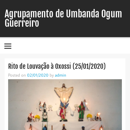
Skip
to
Agrupamento de Umbanda Ogum
content
Guerreiro
Rito de Louvação à Oxossi (25/01/2020)
Posted on
02/01/2020
by
admin