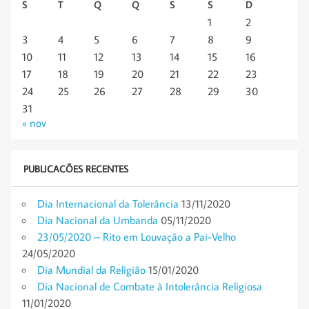
S
T
Q
Q
S
S
D
1
2
3
4
5
6
7
8
9
10
11
12
13
14
15
16
17
18
19
20
21
22
23
24
25
26
27
28
29
30
31
« nov
PUBLICAÇÕES RECENTES
Dia Internacional da Tolerância
13/11/2020
Dia Nacional da Umbanda
05/11/2020
23/05/2020 – Rito em Louvação a Pai-Velho
24/05/2020
Dia Mundial da Religião
15/01/2020
Dia Nacional de Combate à Intolerância Religiosa
11/01/2020