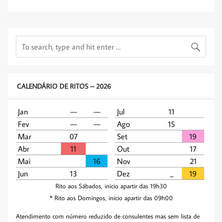
CALENDÁRIO DE RITOS – 2026
Jan
—
—
Jul
11
Fev
—
—
Ago
15
Mar
07
Set
19
Abr
11
Out
17
Mai
16
Nov
21
Jun
13
Dez
_­­
19
Rito aos Sábados, inicio apartir das 19h30
* Rito aos Domingos, inicio apartir das 09h00
Atendimento com número reduzido de consulentes mas sem lista de