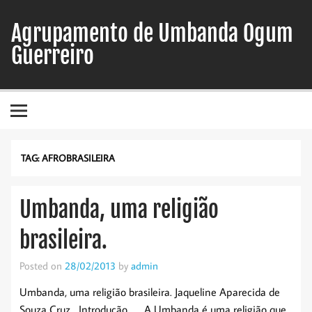
Skip
to
Agrupamento de Umbanda Ogum
content
Guerreiro
TAG:
AFROBRASILEIRA
Umbanda, uma religião
brasileira.
Posted on
28/02/2013
by
admin
Umbanda, uma religião brasileira. Jaqueline Aparecida de
Souza Cruz Introdução A Umbanda é uma religião que