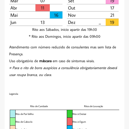
Mar
07
Set
19
Abr
11
Out
17
Mai
16
Nov
21
Jun
13
Dez
_­­
19
Rito aos Sábados, inicio apartir das 19h30
* Rito aos Domingos, inicio apartir das 09h00
Atendimento com número reduzido de consulentes mas sem lista de
Presença.
Uso obrigatório de
máscara
em caso de sintomas virais.
¤ Para o rito de bons auspícios a consulência obrigatoriamente deverá
usar roupa branca, ou clara.
Legenda:
Rito de Caridade
Ritos de Louvação
Rito de Pai-Velho
Rito à Oxóssi
Rito de Caboclo
Rito à Ogum