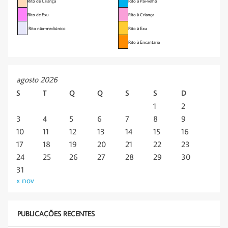
Rito de Criança
Rito à Pai-velho
Rito de Exu
Rito à Criança
Rito não-mediúnico
Rito à Exu
Rito à Encantaria
agosto 2026
S
T
Q
Q
S
S
D
1
2
3
4
5
6
7
8
9
10
11
12
13
14
15
16
17
18
19
20
21
22
23
24
25
26
27
28
29
30
31
« nov
PUBLICAÇÕES RECENTES