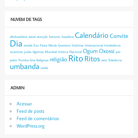
NUVEM DE TAGS
Calendário
Convite
afrobrasileira
astral
atenção
batismo
brasileira
Dia
estrela
Exu
Festa
fábula
Guerreiro
histórias
Internacional
Intolerância
Ogum
Oxossi
iscariotes
judas
lágrimas
Mundial
mística
Nacional
pai-
Rito
Ritos
religião
preto
Pomba-Gira
Religiosa
sete
Tolerância
umbanda
verde
ADMIN
Acessar
Feed de posts
Feed de comentários
WordPress.org