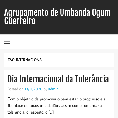
Skip
to
Agrupamento de Umbanda Ogum
content
Guerreiro
TAG:
INTERNACIONAL
Dia Internacional da Tolerância
Posted on
13/11/2020
by
admin
Com o objetivo de promover o bem estar, o progresso e a
liberdade de todos os cidadãos, assim como fomentar a
tolerância, o respeito, o […]