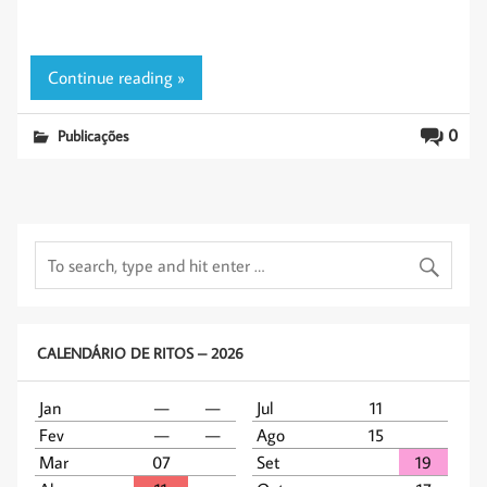
Continue reading »
0
Publicações
CALENDÁRIO DE RITOS – 2026
Jan
—
—
Jul
11
Fev
—
—
Ago
15
Mar
07
Set
19