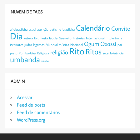
NUVEM DE TAGS
Calendário
Convite
afrobrasileira
astral
atenção
batismo
brasileira
Dia
estrela
Exu
Festa
fábula
Guerreiro
histórias
Internacional
Intolerância
Ogum
Oxossi
iscariotes
judas
lágrimas
Mundial
mística
Nacional
pai-
Rito
Ritos
religião
preto
Pomba-Gira
Religiosa
sete
Tolerância
umbanda
verde
ADMIN
Acessar
Feed de posts
Feed de comentários
WordPress.org