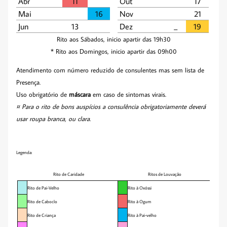
Abr
11
Out
17
Mai
16
Nov
21
Jun
13
Dez
_­­
19
Rito aos Sábados, inicio apartir das 19h30
* Rito aos Domingos, inicio apartir das 09h00
Atendimento com número reduzido de consulentes mas sem lista de
Presença.
Uso obrigatório de
máscara
em caso de sintomas virais.
¤ Para o rito de bons auspícios a consulência obrigatoriamente deverá
usar roupa branca, ou clara.
Legenda:
Rito de Caridade
Ritos de Louvação
Rito de Pai-Velho
Rito à Oxóssi
Rito de Caboclo
Rito à Ogum
Rito de Criança
Rito à Pai-velho