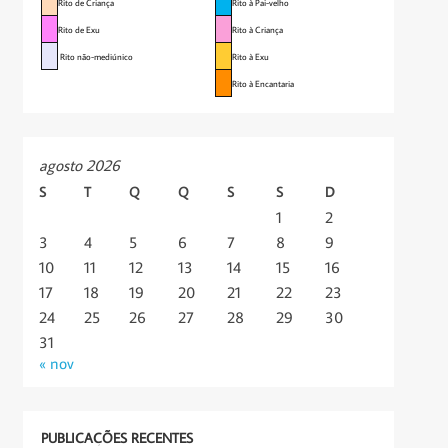
Rito de Criança
Rito à Pai-velho
Rito de Exu
Rito à Criança
Rito não-mediúnico
Rito à Exu
Rito à Encantaria
agosto 2026
S
T
Q
Q
S
S
D
1
2
3
4
5
6
7
8
9
10
11
12
13
14
15
16
17
18
19
20
21
22
23
24
25
26
27
28
29
30
31
« nov
PUBLICAÇÕES RECENTES