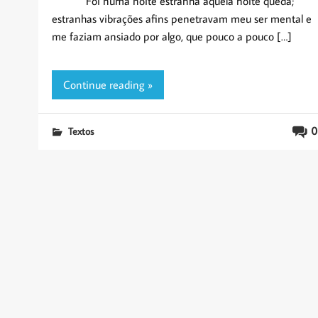
Foi numa noite estranha aquela noite queda;
estranhas vibrações afins penetravam meu ser mental e
me faziam ansiado por algo, que pouco a pouco […]
Continue reading »
0
Textos