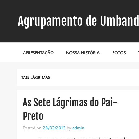
Skip
to
content
Agrupamento de Umband
APRESENTAÇÃO
NOSSA HISTÓRIA
FOTOS
TAG:
LÁGRIMAS
As Sete Lágrimas do Pai-
Preto
Posted on
28/02/2013
by
admin