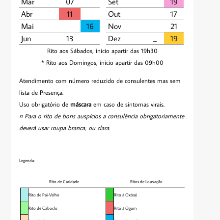
Mar
07
Set
19
Abr
11
Out
17
Mai
16
Nov
21
Jun
13
Dez
_­­
19
Rito aos Sábados, inicio apartir das 19h30
* Rito aos Domingos, inicio apartir das 09h00
Atendimento com número reduzido de consulentes mas sem
lista de Presença.
Uso obrigatório de
máscara
em caso de sintomas virais.
¤ Para o rito de bons auspícios a consulência obrigatoriamente
deverá usar roupa branca, ou clara.
Legenda:
Rito de Caridade
Ritos de Louvação
Rito de Pai-Velho
Rito à Oxóssi
Rito de Caboclo
Rito à Ogum