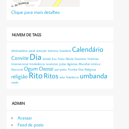
Clique para mais detalhes.
NUVEM DE TAGS
Calendário
afrobrasileira
astral
atenção
batismo
brasileira
Dia
Convite
estrela
Exu
Festa
fábula
Guerreiro
histórias
Internacional
Intolerância
iscariotes
judas
lágrimas
Mundial
mística
Ogum
Oxossi
Nacional
pai-preto
Pomba-Gira
Religiosa
Rito
Ritos
umbanda
religião
sete
Tolerância
verde
ADMIN
Acessar
Feed de posts