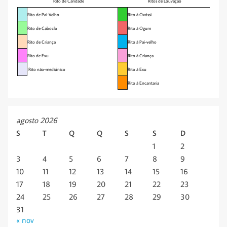
Rito de Caridade
Ritos de Louvação
Rito de Pai-Velho
Rito à Oxóssi
Rito de Caboclo
Rito à Ogum
Rito de Criança
Rito à Pai-velho
Rito de Exu
Rito à Criança
Rito não-mediúnico
Rito à Exu
Rito à Encantaria
agosto 2026
S
T
Q
Q
S
S
D
1
2
3
4
5
6
7
8
9
10
11
12
13
14
15
16
17
18
19
20
21
22
23
24
25
26
27
28
29
30
31
« nov