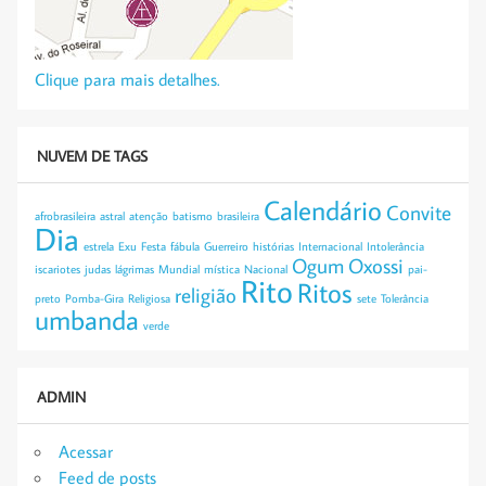
Clique para mais detalhes.
NUVEM DE TAGS
Calendário
Convite
afrobrasileira
astral
atenção
batismo
brasileira
Dia
estrela
Exu
Festa
fábula
Guerreiro
histórias
Internacional
Intolerância
Ogum
Oxossi
iscariotes
judas
lágrimas
Mundial
mística
Nacional
pai-
Rito
Ritos
religião
preto
Pomba-Gira
Religiosa
sete
Tolerância
umbanda
verde
ADMIN
Acessar
Feed de posts