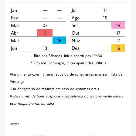
Jan
—
—
Jul
11
Fev
—
—
Ago
15
Mar
07
Set
19
Abr
11
Out
17
Mai
16
Nov
21
Jun
13
Dez
_­­
19
Rito aos Sábados, inicio apartir das 19h30
* Rito aos Domingos, inicio apartir das 09h00
Atendimento com número reduzido de consulentes mas sem lista de
Presença.
Uso obrigatório de
máscara
em caso de sintomas virais.
¤ Para o rito de bons auspícios a consulência obrigatoriamente deverá
usar roupa branca, ou clara.
Legenda: