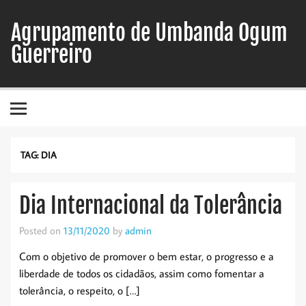
Skip
to
Agrupamento de Umbanda Ogum
content
Guerreiro
TAG:
DIA
Dia Internacional da Tolerância
Posted on
13/11/2020
by
admin
Com o objetivo de promover o bem estar, o progresso e a
liberdade de todos os cidadãos, assim como fomentar a
tolerância, o respeito, o […]