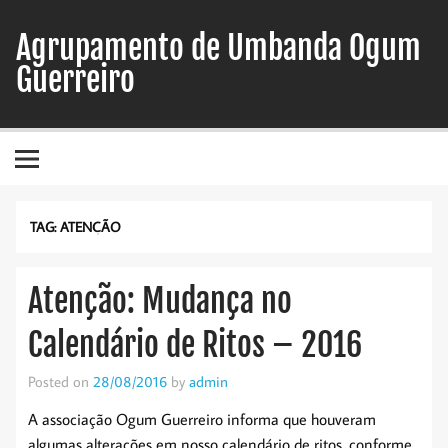
Skip
to
Agrupamento de Umbanda Ogum
content
Guerreiro
TAG:
ATENÇÃO
Atenção: Mudança no
Calendário de Ritos – 2016
Posted on
28/08/2016
by
admin
A associação Ogum Guerreiro informa que houveram
algumas alterações em nosso calendário de ritos, conforme