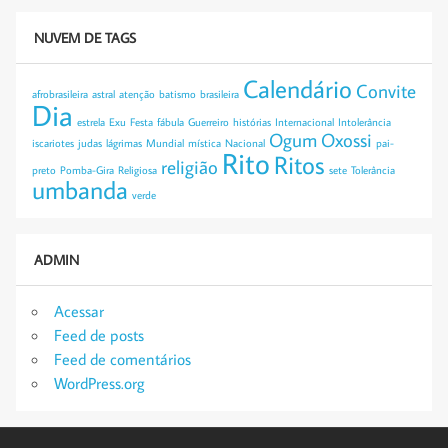
NUVEM DE TAGS
Calendário
Convite
afrobrasileira
astral
atenção
batismo
brasileira
Dia
estrela
Exu
Festa
fábula
Guerreiro
histórias
Internacional
Intolerância
Ogum
Oxossi
iscariotes
judas
lágrimas
Mundial
mística
Nacional
pai-
Rito
Ritos
religião
preto
Pomba-Gira
Religiosa
sete
Tolerância
umbanda
verde
ADMIN
Acessar
Feed de posts
Feed de comentários
WordPress.org