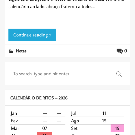
calendário ao lado. abraço fraterno a todos…
Continue reading »
0
Notas
CALENDÁRIO DE RITOS – 2026
Jan
—
—
Jul
11
Fev
—
—
Ago
15
Mar
07
Set
19