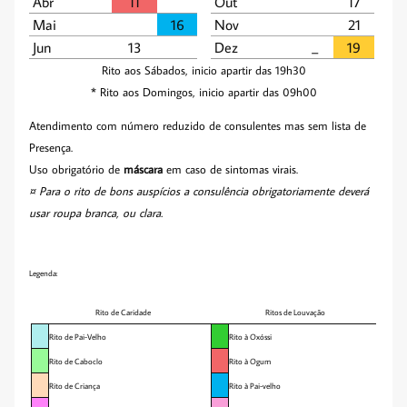
Abr
11
Out
17
Mai
16
Nov
21
Jun
13
Dez
_­­
19
Rito aos Sábados, inicio apartir das 19h30
* Rito aos Domingos, inicio apartir das 09h00
Atendimento com número reduzido de consulentes mas sem lista de
Presença.
Uso obrigatório de
máscara
em caso de sintomas virais.
¤ Para o rito de bons auspícios a consulência obrigatoriamente deverá
usar roupa branca, ou clara.
Legenda:
Rito de Caridade
Ritos de Louvação
Rito de Pai-Velho
Rito à Oxóssi
Rito de Caboclo
Rito à Ogum
Rito de Criança
Rito à Pai-velho