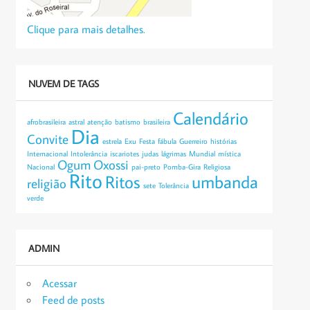
Clique para mais detalhes.
NUVEM DE TAGS
Calendário
afrobrasileira
astral
atenção
batismo
brasileira
Dia
Convite
estrela
Exu
Festa
fábula
Guerreiro
histórias
Internacional
Intolerância
iscariotes
judas
lágrimas
Mundial
mística
Ogum
Oxossi
Nacional
pai-preto
Pomba-Gira
Religiosa
Rito
Ritos
umbanda
religião
sete
Tolerância
verde
ADMIN
Acessar
Feed de posts