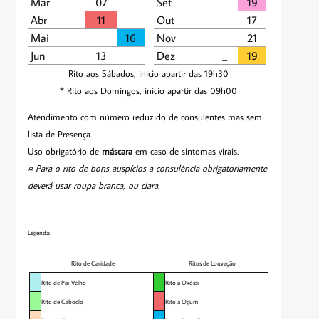
Mar
07
Set
19
Abr
11
Out
17
Mai
16
Nov
21
Jun
13
Dez
_­­
19
Rito aos Sábados, inicio apartir das 19h30
* Rito aos Domingos, inicio apartir das 09h00
Atendimento com número reduzido de consulentes mas sem
lista de Presença.
Uso obrigatório de
máscara
em caso de sintomas virais.
¤ Para o rito de bons auspícios a consulência obrigatoriamente
deverá usar roupa branca, ou clara.
Legenda:
Rito de Caridade
Ritos de Louvação
Rito de Pai-Velho
Rito à Oxóssi
Rito de Caboclo
Rito à Ogum