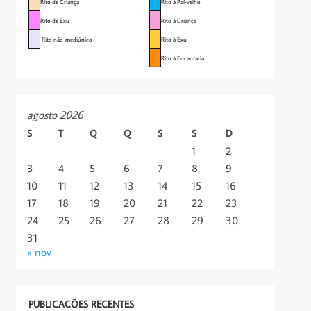
Rito de Criança
Rito à Pai-velho
Rito de Exu
Rito à Criança
Rito não-mediúnico
Rito à Exu
Rito à Encantaria
agosto 2026
S
T
Q
Q
S
S
D
1
2
3
4
5
6
7
8
9
10
11
12
13
14
15
16
17
18
19
20
21
22
23
24
25
26
27
28
29
30
31
« nov
PUBLICAÇÕES RECENTES