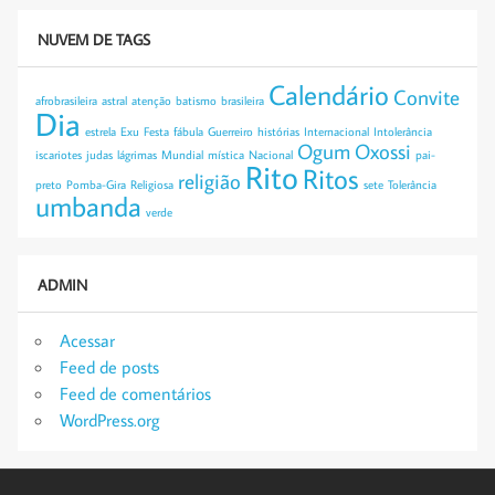
NUVEM DE TAGS
Calendário
Convite
afrobrasileira
astral
atenção
batismo
brasileira
Dia
estrela
Exu
Festa
fábula
Guerreiro
histórias
Internacional
Intolerância
Ogum
Oxossi
iscariotes
judas
lágrimas
Mundial
mística
Nacional
pai-
Rito
Ritos
religião
preto
Pomba-Gira
Religiosa
sete
Tolerância
umbanda
verde
ADMIN
Acessar
Feed de posts
Feed de comentários
WordPress.org