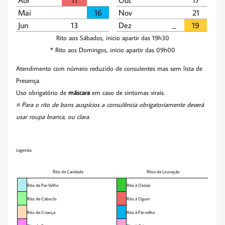
Mai
16
Nov
21
Jun
13
Dez
_­­
19
Rito aos Sábados, inicio apartir das 19h30
* Rito aos Domingos, inicio apartir das 09h00
Atendimento com número reduzido de consulentes mas sem lista de
Presença.
Uso obrigatório de
máscara
em caso de sintomas virais.
¤ Para o rito de bons auspícios a consulência obrigatoriamente deverá
usar roupa branca, ou clara.
Legenda:
Rito de Caridade
Ritos de Louvação
Rito de Pai-Velho
Rito à Oxóssi
Rito de Caboclo
Rito à Ogum
Rito de Criança
Rito à Pai-velho