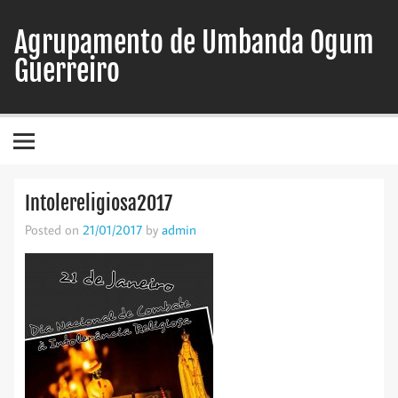
Skip
to
Agrupamento de Umbanda Ogum
content
Guerreiro
Intolereligiosa2017
Posted on
21/01/2017
by
admin